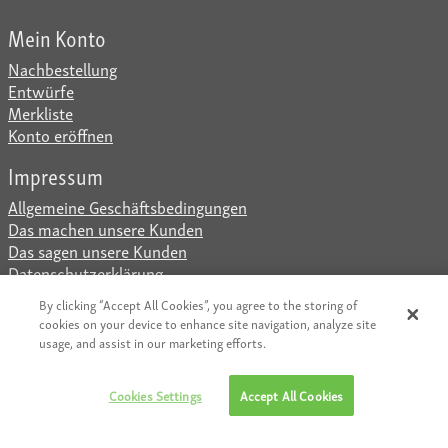
Mein Konto
Nachbestellung
Entwürfe
Merkliste
Konto eröffnen
Impressum
Allgemeine Geschäftsbedingungen
Das machen unsere Kunden
Das sagen unsere Kunden
Datenschutzerklärung
Impressum
By clicking “Accept All Cookies”, you agree to the storing of
www.arial.ch
|
www.iQprint.de
|
www.iQprint.at
|
cookies on your device to enhance site navigation, analyze site
usage, and assist in our marketing efforts.
www.iQprint.be
|
www.iQprint.fr
|
www.iQprint.it
|
www.iQprint.nl
|
www.iQprint.uk
|
Cookies Settings
Accept All Cookies