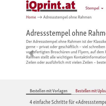
Stempel
Home
⟶
Adressstempel ohne Rahmen
tempel ohne Rahmen
– online gestalt
el ohne Rahmen ist der Klassiker schlichthin. Er ist der unentbeh
oder geschäftlich – viel schreiben und häufig Ihre Adresse ange
 Broschüren und Flyern, auf dem Kuvert oder dem Briefpapier: 
Zurück
lle wichtigen Kontaktinformationen klar und deutlich bereit. Ku
führlich mit vielen Zeilen – bestellen Sie bei uns den Adressstem
Bestellen mit Vorlagen
Bestellen mit Uplo
4 einfache Schritte für «Adressstem