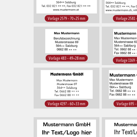
Vorlage 2579 – 70×25 mm
Vorlage 2581
Vorlage 483 – 49×28 mm
Vorlage 1169
Vorlage 4197 – 60×33 mm
Vorlage 695 