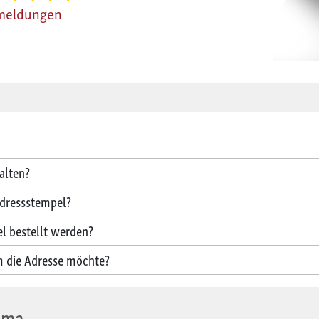
meldungen
alten?
Adressstempel?
l bestellt werden?
 die Adresse möchte?
ema