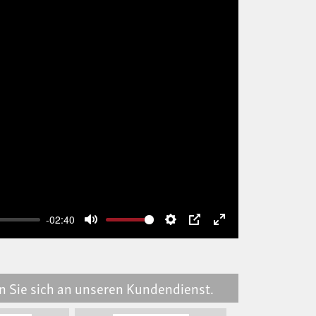
-02:40
Mute
Settings
PIP
Enter
fullscreen
en Sie sich an unseren Kundendienst.