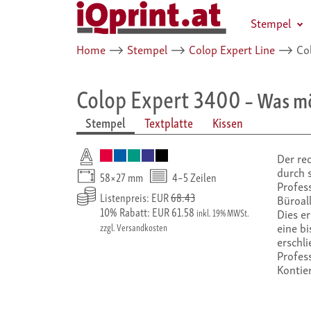
Stempel
Home
⟶
Stempel
⟶
Colop Expert Line
⟶
Col
Colop Expert 3400
– Was mö
Stempel
Textplatte
Kissen
Der re
durch 
58×27 mm
4–5 Zeilen
Profess
Listenpreis: EUR
68.43
Büroal
10% Rabatt: EUR 61.58
Dies er
inkl. 19% MWSt.
eine bi
zzgl. Versandkosten
erschli
Profess
Kontie