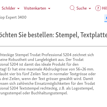
Schilder
Visitenkarten
Suche
Hil
op Expert 3400
chten Sie bestellen: Stempel, Textplatte
chteckige Stempel Trodat Professional 5204 zeichnet sich
seine Robustheit und Langlebigkeit aus. Der Trodat
ional 5204 ist damit das ideale Produkt für den
ltag! Er hat eine maximale Abdruckgrösse von 56×26 mm.
laubt vier bis fünf Zeilen Text in normaler Textgrösse oder
s drei Zeilen, wenn der Text grösser gewählt wird. Damit
essen sich zahlreiche Einsatzmöglichkeiten für den Trodat
ional 5204 Textstempel rechteckig, z.B. als Logostempel,
rungsstempel oder Buchhaltungsstempel.