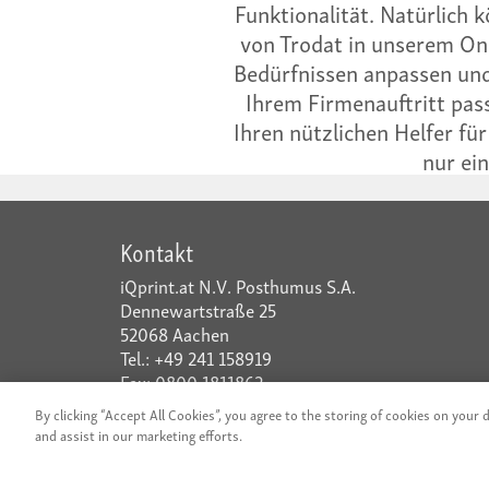
Funktionalität. Natürlich
von Trodat in unserem Onl
Bedürfnissen anpassen und 
Ihrem Firmenauftritt pass
Ihren nützlichen Helfer für
nur ein
Kontakt
iQprint.at N.V. Posthumus S.A.
Dennewartstraße 25
52068 Aachen
Tel.: +49 241 158919
Fax: 0800 1811862
By clicking “Accept All Cookies”, you agree to the storing of cookies on your d
www.arial.ch
|
www.iQprint.de
|
www.iQprint.a
and assist in our marketing efforts.