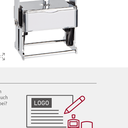
m
auch
bei?