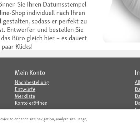
 können Sie Ihren Datumsstempel
ine-Shop individuell nach Ihren
gestalten, sodass er perfekt zu
t. Entwerfen und bestellen Sie
 das Büro gleich hier – es dauert
 paar Klicks!
Mein Konto
I
Nachbestellung
Al
Entwürfe
Da
Merkliste
Da
Konto eröffnen
Da
I
evice to enhance site navigation, analyze site usage,
t
|
www.iQprint.be
|
www.iQprint.fr
|
www.iQprint.it
|
www.iQpri