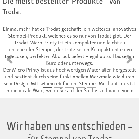
– von
Trodat
Trodat Printy 4911
s innovatives
– der kleinste Pri
t gibt. Der
Der Trodat Printy 4911 ist einer
eicht zu
kleinsten Stempel aus der Printy-Li
theit einen
 zu Hause, im
ist besonders geeignet als Adress
Zurück
Vorwä
mit drei Zeilen. Gerne wird er 
n hergestellt
le wie durch
verwendet für Ein-Wort-Stempe
hanismus ist
«KOPIE», «ORIGINAL» usw.
d nach einem
Trodat Printy 4911 – der kleinste 
Wir haben uns entschieden
–
für Stempel von Trodat