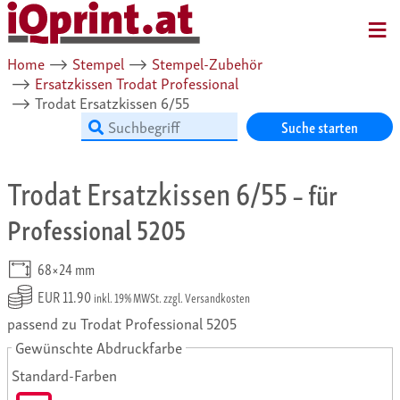
MENU
Home
⟶
Stempel
⟶
Stempel-Zubehör
⟶
Ersatzkissen Trodat Professional
⟶
Trodat Ersatzkissen 6/55
Suche starten
Trodat Ersatzkissen 6/55
– für
Professional 5205
68×24 mm
EUR 11.90
inkl. 19% MWSt. zzgl. Versandkosten
passend zu Trodat Professional 5205
Gewünschte Abdruckfarbe
Standard-Farben