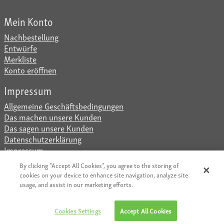
Mein Konto
Nachbestellung
Entwürfe
Merkliste
Konto eröffnen
Impressum
Allgemeine Geschäftsbedingungen
Das machen unsere Kunden
Das sagen unsere Kunden
Datenschutzerklärung
Impressum
www.arial.ch
|
www.iQprint.de
|
www.iQprint.at
|
By clicking “Accept All Cookies”, you agree to the storing of
www.iQprint.be
|
www.iQprint.fr
|
www.iQprint.it
|
cookies on your device to enhance site navigation, analyze site
usage, and assist in our marketing efforts.
www.iQprint.nl
|
www.iQprint.uk
|
Cookies Settings
Accept All Cookies