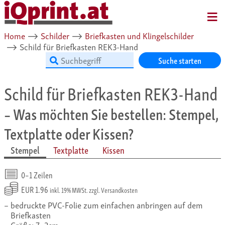
MENU
Home
⟶
Schilder
⟶
Briefkasten und Klingelschilder
⟶
Schild für Briefkasten REK3-Hand
Suche starten
Schild für Briefkasten REK3-Hand
– Was möchten Sie bestellen: Stempel,
Textplatte oder Kissen?
Stempel
Textplatte
Kissen
0–1 Zeilen
EUR 1.96
inkl. 19% MWSt. zzgl. Versandkosten
bedruckte PVC-Folie zum einfachen anbringen auf dem
Briefkasten
Größe: 7×2cm