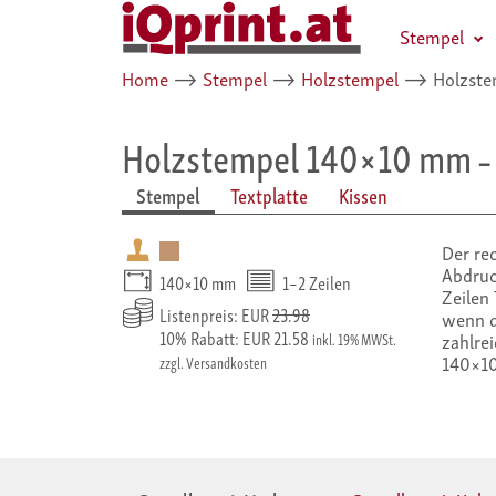
Stempel
Home
⟶
Stempel
⟶
Holzstempel
⟶
Holzste
Holzstempel 140×10 mm
–
Stempel
Textplatte
Kissen
Der re
Abdruc
140×10 mm
1–2 Zeilen
Zeilen 
Listenpreis: EUR
23.98
wenn d
10% Rabatt: EUR 21.58
zahlre
inkl. 19% MWSt.
140×10
zzgl. Versandkosten