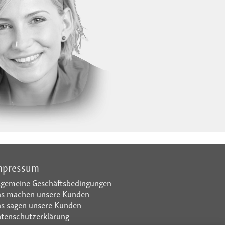
mpressum
lgemeine Geschäftsbedingungen
s machen unsere Kunden
s sagen unsere Kunden
tenschutzerklärung