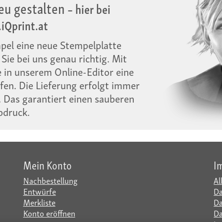
eu gestalten
– hier bei
iQprint.at
mpel eine neue Stempelplatte
Sie bei uns genau richtig. Mit
 in unserem Online-Editor eine
en. Die Lieferung erfolgt immer
 Das garantiert einen sauberen
bdruck.
Mein Konto
I
Nachbestellung
Al
Entwürfe
Da
Merkliste
Da
Konto eröffnen
Da