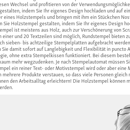
iesen Wechsel und profitieren von der Verwendungsmöglichke
gestalten, indem Sie Ihr eigenes Design hochladen und auf e
er eines Holzstempels und bringen mit ihm ein Stückchen Nos
n Sie Holzstempel gestalten, indem Sie Ihr eigenes Design h
empel ist meistens aus Holz, auch zur Verschönerung von S
einer und 20 Textzeilen sind möglich, Rundstempel bieten zu
ch sieben- bis achtzeilige Stempelplatten aufgebracht werden
ie damit sofort auf Langlebigkeit und Flexibilität in puncto 
e, ohne extra Stempelkissen funktioniert. Bei diesem besteht
n kaum mehr wegzudenken. Je nach Stempelautomat müssen Sie
el ein reiner Text- oder Motivstempel wird oder aber eine Mis
 mehrere Produkte verstauen, so dass viele Personen gleich
hnen den Arbeitsalltag erleichtern! Die Holzstempel können m
erden.