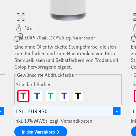
50 ml
EUR 9.70
inkl. 19% MWSt. zzgl. Versandkosten
-
Eine ohne Öl entwickelte Stempelfarbe, die sich
Ei
zum Einfärben und zum Nachtränken von Büro-
zu
Stempelkissen und Selbstfärbern von Trodat und
St
Colop hervorragend eignet.
Co
Gewünschte Abdruckfarbe
Standard-Farben
S
T
T
T
T
T
inkl. 19% MWSt. zzgl. Versandkosten
in
In den Warenkorb