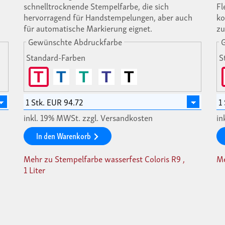
schnelltrocknende Stempelfarbe, die sich
Fl
hervorragend für Handstempelungen, aber auch
ko
für automatische Markierung eignet.
zu
Gewünschte Abdruckfarbe
Standard-Farben
S
T
T
T
T
T
inkl. 19% MWSt. zzgl. Versandkosten
in
In den Warenkorb
Mehr zu Stempelfarbe wasserfest Coloris R9 ,
Me
1 Liter