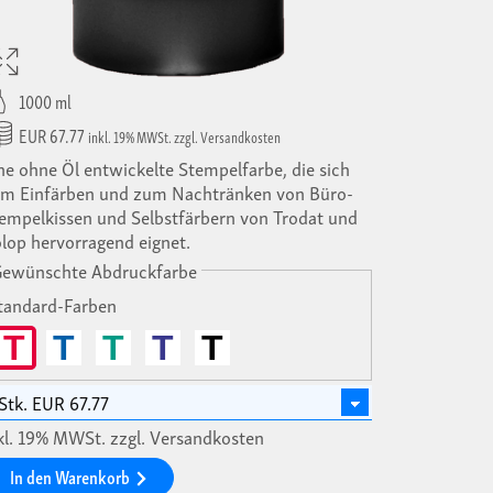
1000 ml
EUR 67.77
inkl. 19% MWSt. zzgl. Versandkosten
ne ohne Öl entwickelte Stempelfarbe, die sich
m Einfärben und zum Nachtränken von Büro-
empelkissen und Selbstfärbern von Trodat und
lop hervorragend eignet.
Gewünschte Abdruckfarbe
tandard-Farben
T
T
T
T
T
kl. 19% MWSt. zzgl. Versandkosten
In den Warenkorb