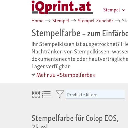
Stempel
Home
⟶
Stempel
⟶
Stempel-Zubehör
⟶
Ste
Stempelfarbe
– zum Einfärb
Ihr Stempelkissen ist ausgetrocknet? Hi
Nachtränken von Stempelkissen: wasser
dokumentenechte oder hautverträgliche
Lager verfügbar.
Mehr zu «Stempelfarbe»
Produkte filtern
Stempelfarbe für Colop EOS,
25 ml