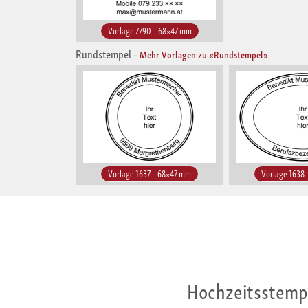
Vorlage 7790 – 68×47 mm
Rundstempel
–
Mehr Vorlagen zu «Rundstempel»
Vorlage 1637 – 68×47 mm
Vorlage 1638
Hochzeitsstempe