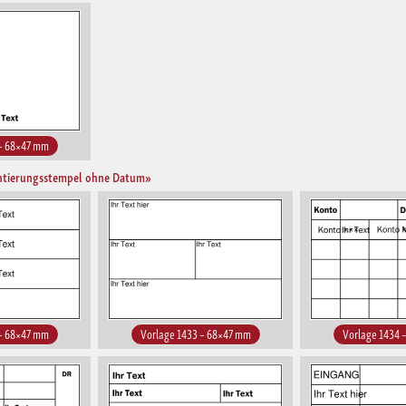
 – 68×47 mm
ntierungsstempel ohne Datum»
 – 68×47 mm
Vorlage 1433 – 68×47 mm
Vorlage 1434 