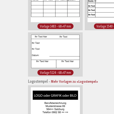
Vorlage 1483 – 68×47 mm
Vorlage 1540
Vorlage 5124 – 68×47 mm
Logostempel
–
Mehr Vorlagen zu «Logostempel»