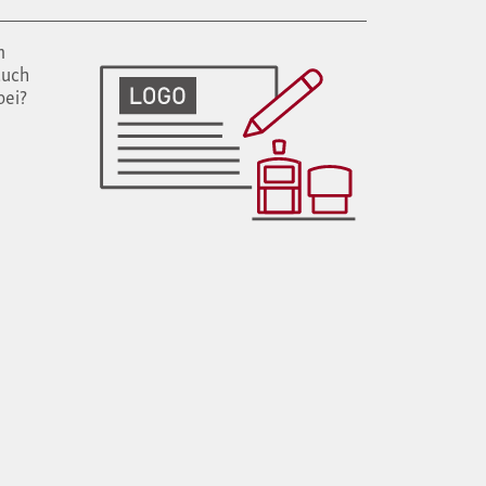
m
auch
bei?