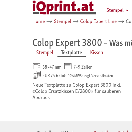
Stempel
Home
⟶
Stempel
⟶
Colop Expert Line
⟶
Col
Colop Expert 3800
– Was mö
Stempel
Textplatte
Kissen
68×47 mm
7–9 Zeilen
EUR 75.62
inkl. 19% MWSt. zzgl. Versandkosten
Neue Textplatte zu Colop Expert 3800 inkl.
«Colop Ersatzkissen E/2800» für sauberen
Abdruck