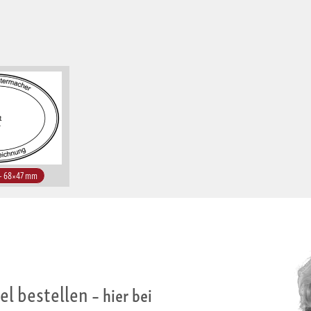
 – 68×47 mm
l bestellen
– hier bei